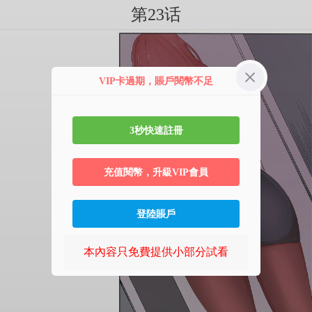
第23话
VIP卡過期，賬戶閱幣不足
3秒快速註冊
充值閱幣，升級VIP會員
登陸賬戶
本內容只免費提供小部分試看